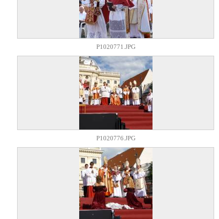
P1020771.JPG
P1020776.JPG