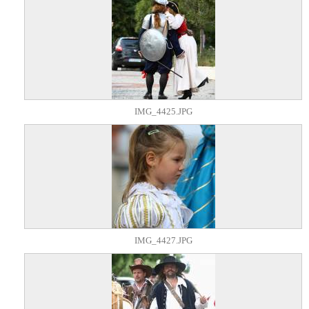
IMG_4425.JPG
IMG_4427.JPG