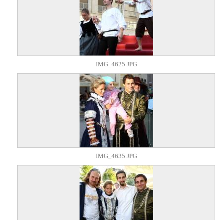
IMG_4625.JPG
IMG_4635.JPG