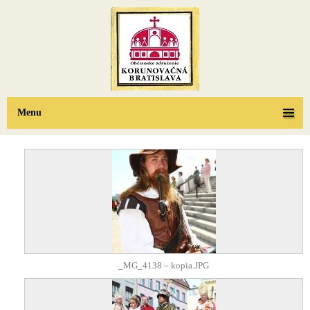
Menu
_MG_4138 – kopia.JPG