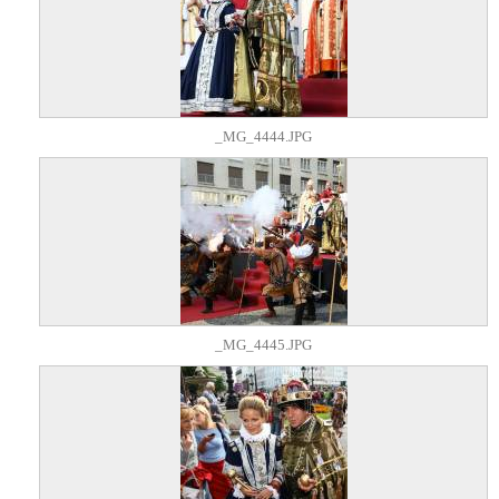
_MG_4444.JPG
_MG_4445.JPG