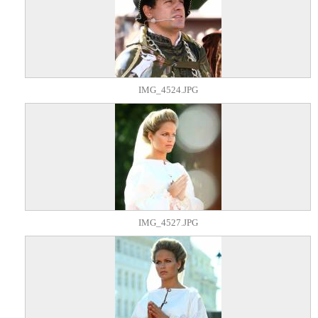
IMG_4524.JPG
IMG_4527.JPG